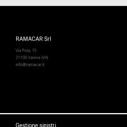
RAMACAR Srl
Via Pola, 15
21100 Varese (VA)
info@ramacar.it
Gestione sinistri